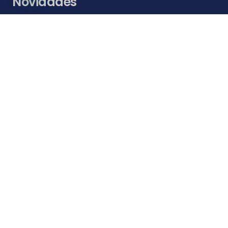
Novidades
remoção de entulhos Itajaí
Aluguel de caçamba barato Itajaí
aluguel de caçamba para entulho preço Itajaí
Alugar caçamba entulho Itajaí
Preço caçamba entulhos Itajaí
Tira entulhos Itajaí
Aluguel de Caçambas Itajaí
Caçamba para entulhos Itajaí
Contatos
ts4.comercial@gmail.com
(47) 4141-7070 / (47) 98422-8336 WhatsApp
Rua São Vicente n° 1343- São Vicente, Itajaí – SC