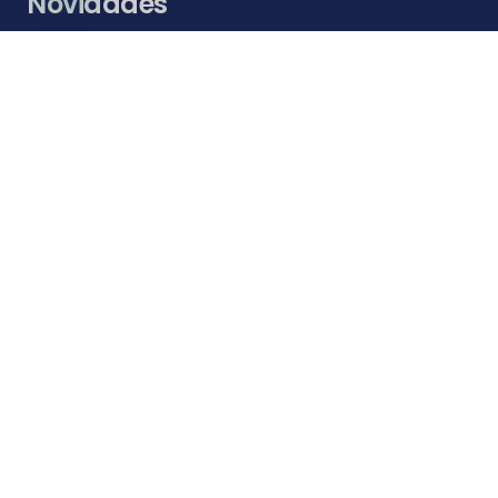
Novidades
remoção de entulhos Itajaí
Aluguel de caçamba barato Itajaí
aluguel de caçamba para entulho preço Itajaí
Alugar caçamba entulho Itajaí
Preço caçamba entulhos Itajaí
Tira entulhos Itajaí
Aluguel de Caçambas Itajaí
Caçamba para entulhos Itajaí
Contatos
ts4.comercial@gmail.com
(47) 4141-7070 / (47) 98422-8336 WhatsApp
Rua São Vicente n° 1343- São Vicente, Itajaí – SC